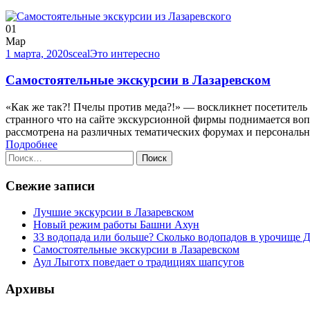
01
Мар
1 марта, 2020
sceal
Это интересно
Самостоятельные экскурсии в Лазаревском
«Как же так?! Пчелы против меда?!» — воскликнет посетитель н
странного что на сайте экскурсионной фирмы поднимается воп
рассмотрена на различных тематических форумах и персональн
Подробнее
Найти:
Свежие записи
Лучшие экскурсии в Лазаревском
Новый режим работы Башни Ахун
33 водопада или больше? Сколько водопадов в урочище 
Самостоятельные экскурсии в Лазаревском
Аул Лыготх поведает о традициях шапсугов
Архивы